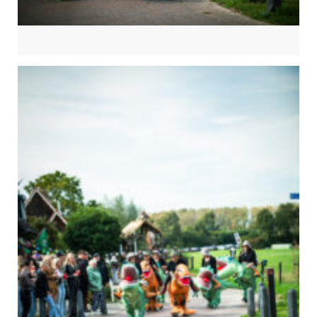
kermis baak 2024