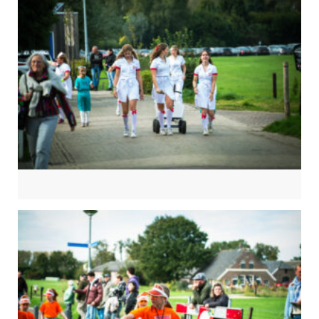
kermis baak 2024