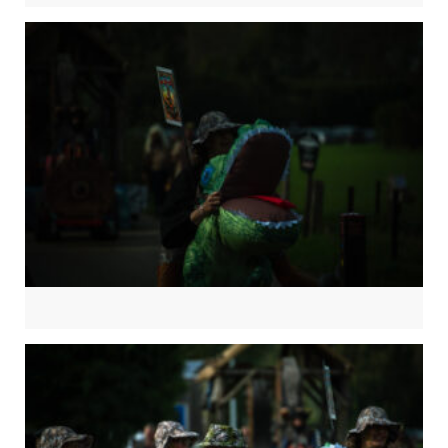
kermis baak 2024