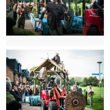
kermis baak 2024