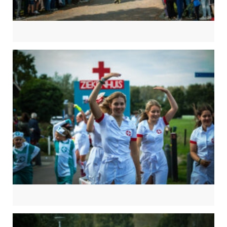
kermis baak 2024
kermis baak 2024