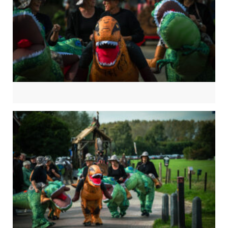
kermis baak 2024