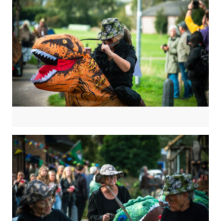
kermis baak 2024