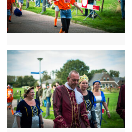
kermis baak 2024