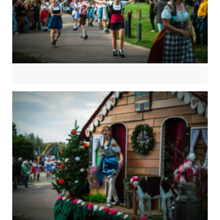
kermis baak 2024