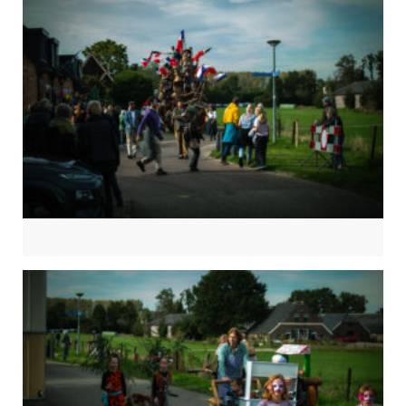
kermis baak 2024