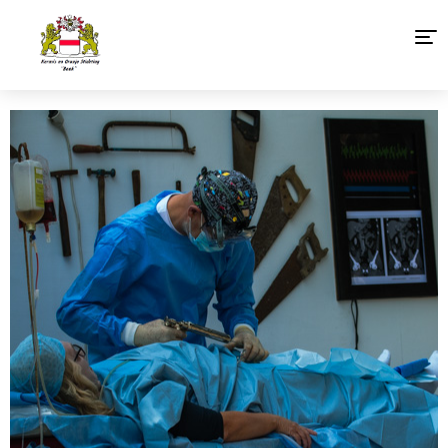
Home
Agenda 2026
Organisatie
Foto’s
Links
Sponsoren Baakse Kermis