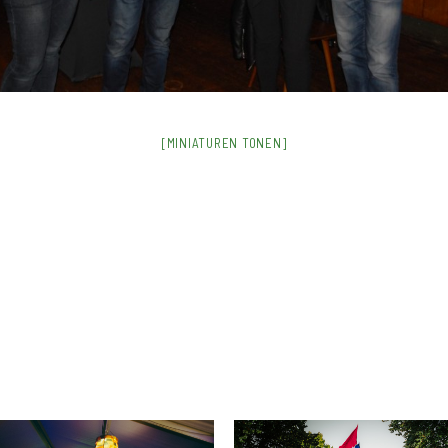
[MINIATUREN TONEN]