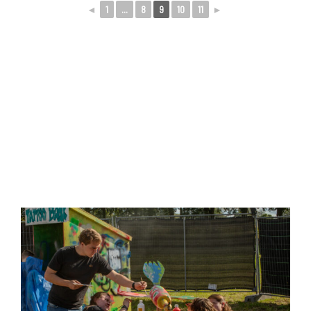
◄
1
...
8
9
10
11
►