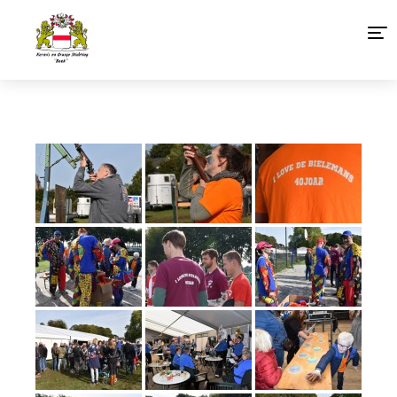
Home
Agenda 2026
Organisatie
Foto’s
Links
Sponsoren Baakse Kermis