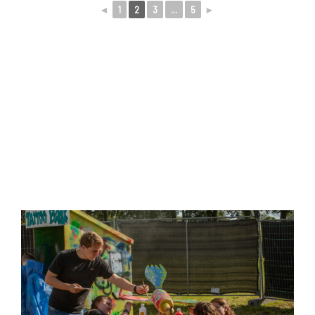
◄
1
2
3
...
5
►