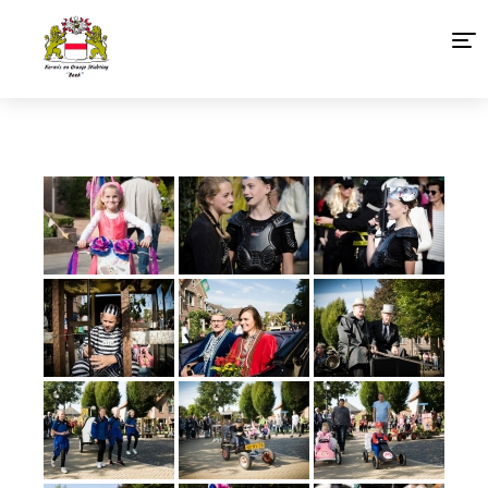
Home
Agenda 2026
Organisatie
Foto’s
Links
Sponsoren Baakse Kermis