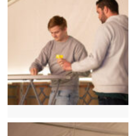
kermis baak 2024