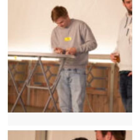
kermis baak 2024