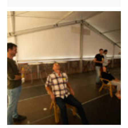
kermis baak 2024