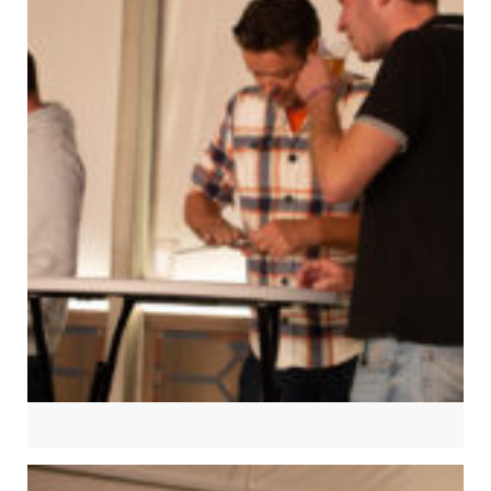
kermis baak 2024