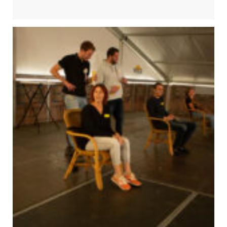
kermis baak 2024