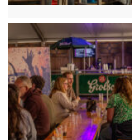
kermis baak 2024