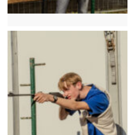
kermis baak 2024