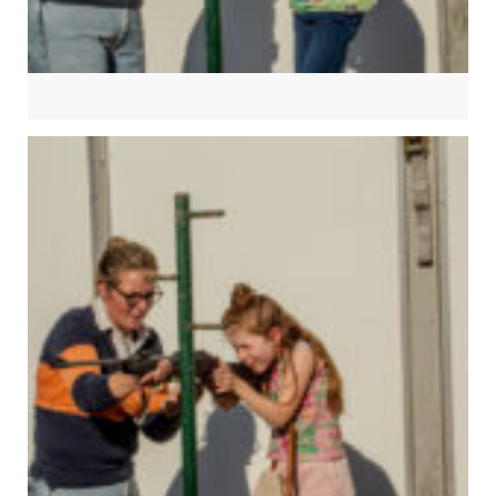
kermis baak 2024