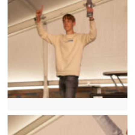
kermis baak 2024