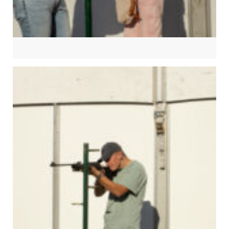
kermis baak 2024