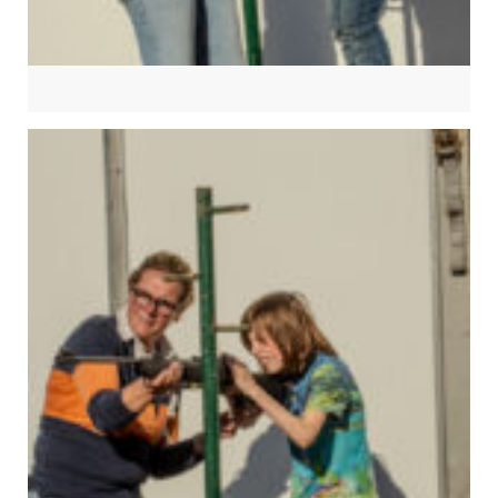
kermis baak 2024