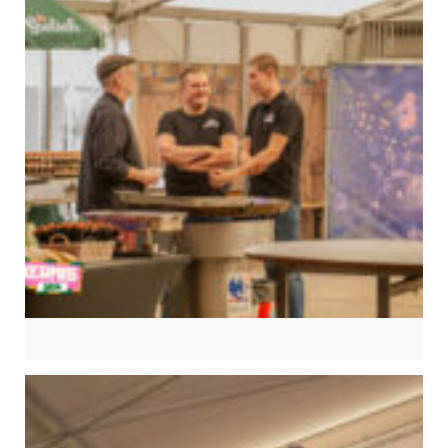
kermis baak 2024