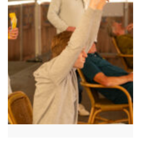
kermis baak 2024