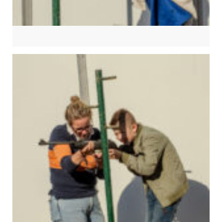
kermis baak 2024